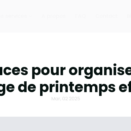
s services
A propos
FAQ
Contact
B
ces pour organis
e de printemps ef
Mar, 02 2025