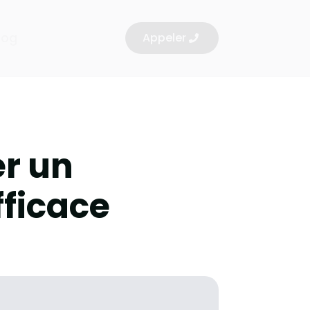
log
Appeler
er un
ficace