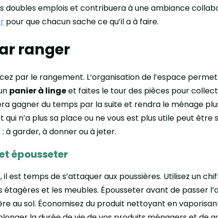
es doubles emplois et contribuera à une ambiance collabo
er
pour que chacun sache ce qu’il a à faire.
r ranger
ez par le rangement. L’organisation de l’espace permet
 un
panier à linge
et faites le tour des pièces pour collect
fera gagner du temps par la suite et rendra le ménage pl
ui n’a plus sa place ou ne vous est plus utile peut être so
 : à garder, à donner ou à jeter.
 et épousseter
 il est temps de s’attaquer aux poussières. Utilisez un ch
 les étagères et les meubles. Épousseter avant de passer l’
ière au sol. Économisez du produit nettoyant en vaporisant
longer la durée de vie de vos produits ménagers et de ga