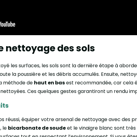
e nettoyage des sols
toyé les surfaces, les sols sont la dernière étape à abo
toute la poussière et les débris accumulés. Ensuite, nettoy
r la méthode de
haut en bas
est recommandée, car cela év
à nettoyées. Ces quelques gestes garantiront un rendu im
its
 réussi, équiper votre arsenal de nettoyage avec des pro
, le
bicarbonate de soude
et le vinaigre blanc sont très
urfaces tout en respectant l’environnement. Si vous êtes