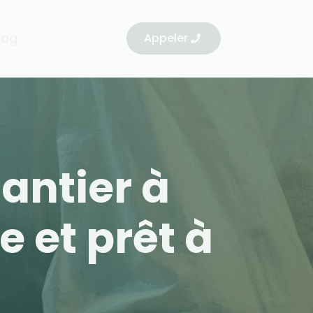
log
Appeler
antier à
e et prêt à