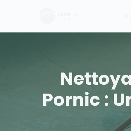
No
Nettoya
Pornic : U