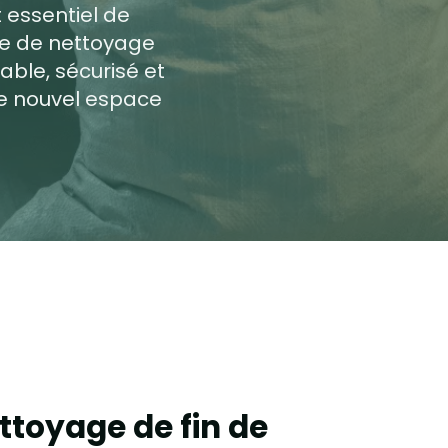
t essentiel de
ice de nettoyage
able, sécurisé et
re nouvel espace
ttoyage de fin de