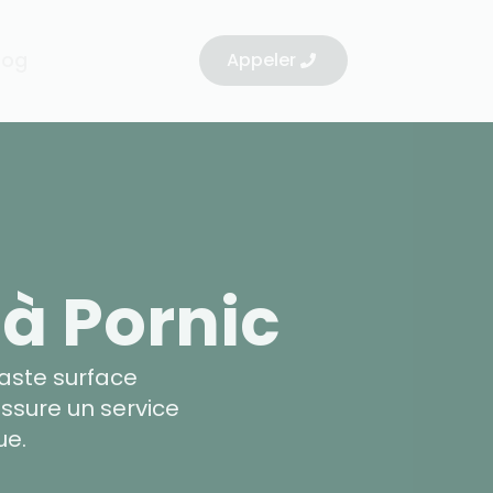
log
Appeler
à Pornic
vaste surface
ssure un service
ue.