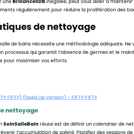
ur une
BrillanceSDB
inégalée, peut vous aider à maintenir
ments régulièrement pour réduire la prolifération des bac
atiques de nettoyage
salle de bains nécessite une méthodologie adéquate. Ne v
 un processus qui garantit l’absence de germes et le main
re pour maximiser vos efforts.
FTY FIFTY) (Sped Up Version) – FIFTY FIFTY
 de nettoyage
un
SoinSalleBain
réussi est de définir un calendrier de n
enir l’accumulation de saleté. Planifiez des sessions de