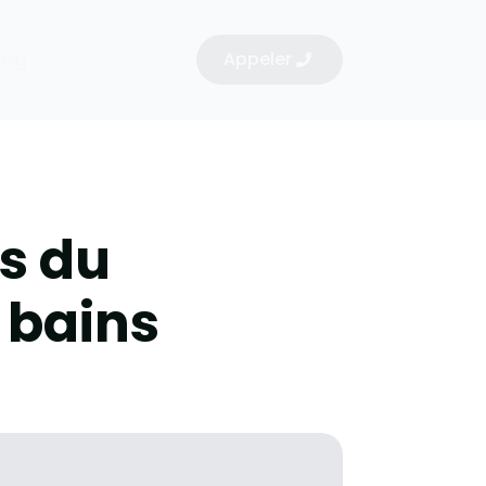
log
Appeler
rs du
 bains