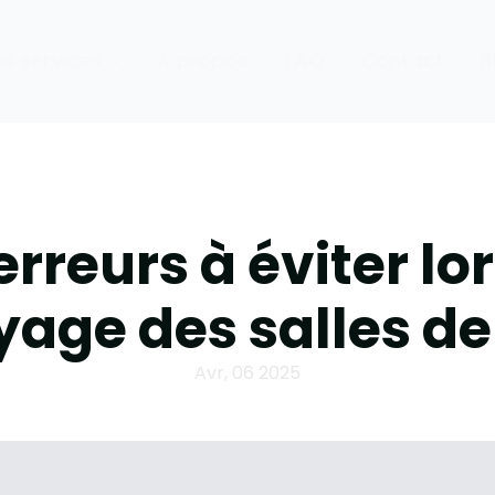
s services
A propos
FAQ
Contact
B
erreurs à éviter lo
yage des salles de
Avr, 06 2025